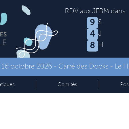
RDV aux JFBM dans
9
S
4
J
8
H
- 16 octobre 2026
-
Carré des Docks - Le H
atiques
Comités
Pos