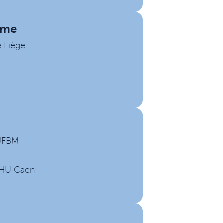
ume
e Liège
 JFBM
 CHU Caen