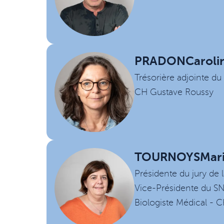
PRADON
Caroli
Trésorière adjointe d
CH Gustave Roussy
TOURNOYS
Mar
Présidente du jury de 
Vice-Présidente du S
Biologiste Médical - 