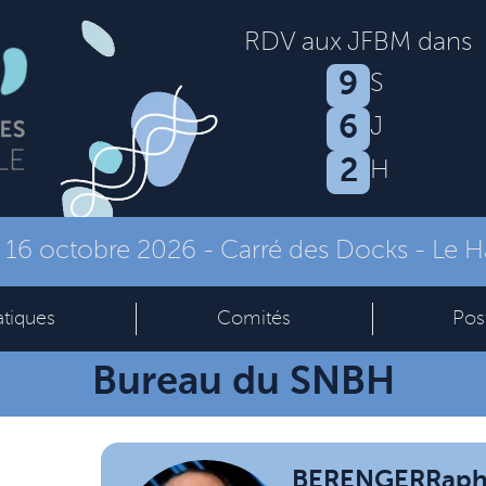
RDV aux JFBM dans
9
S
6
J
2
H
- 16 octobre 2026
-
Carré des Docks - Le H
atiques
Comités
Pos
Bureau du SNBH
BERENGER
Raph