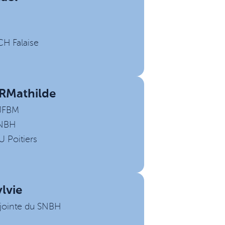
CH Falaise
R
Mathilde
 JFBM
SNBH
U Poitiers
ylvie
djointe du SNBH