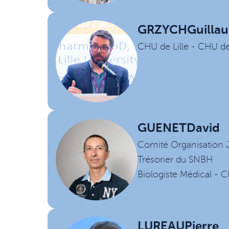
GRZYCH
Guilla
CHU de Lille - CHU d
GUENET
David
Comité Organisation
Trésorier du SNBH
Biologiste Médical -
LUREAU
Pierre