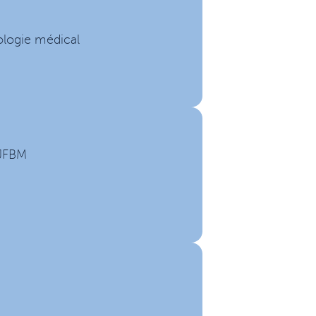
ologie médical
 JFBM