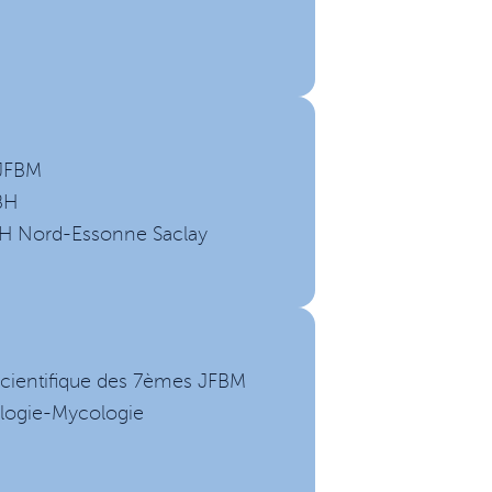
 JFBM
BH
 GH Nord-Essonne Saclay
Scientifique des 7èmes JFBM
ologie-Mycologie