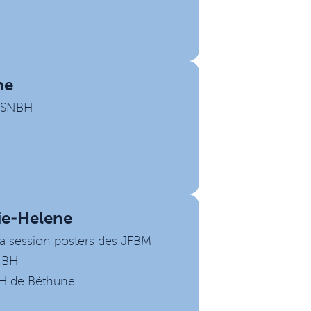
ne
u SNBH
ie-Helene
la session posters des JFBM
NBH
CH de Béthune